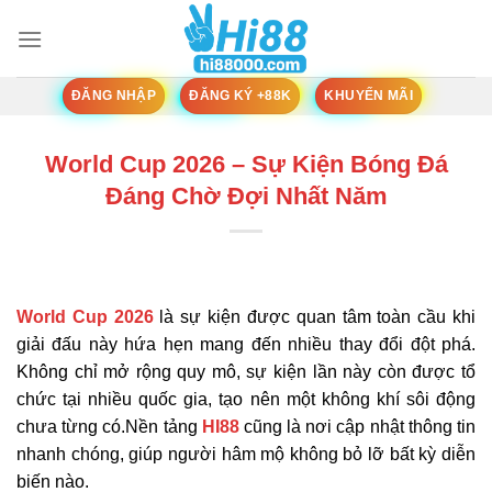
Bỏ
qua
nội
dung
ĐĂNG NHẬP
ĐĂNG KÝ +88K
KHUYẾN MÃI
World Cup 2026 – Sự Kiện Bóng Đá
Đáng Chờ Đợi Nhất Năm
World Cup 2026
là sự kiện được quan tâm toàn cầu khi
giải đấu này hứa hẹn mang đến nhiều thay đổi đột phá.
Không chỉ mở rộng quy mô, sự kiện lần này còn được tổ
chức tại nhiều quốc gia, tạo nên một không khí sôi động
chưa từng có.Nền tảng
HI88
cũng là nơi cập nhật thông tin
nhanh chóng, giúp người hâm mộ không bỏ lỡ bất kỳ diễn
biến nào.