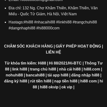
Địa chỉ: 132 Ng. Chợ Khâm Thiên, Khâm Thiên, Văn
Miếu - Quốc Tử Giám, Hà Nội, Việt Nam
Hastags:#hi88 #nhacaihi88 #linkhi88 #trangchuhi88
#dangnhaphi88 #hi88000com
CHĂM SÓC KHÁCH HÀNG
|
GIẤY PHÉP HOẠT ĐỘNG
|
LIÊN HỆ
Từ khóa tìm kiếm: Hi88 | Hi 88/2021/Hi-BTC | Thông Tư
88 | link hi88 | trang chủ hi88 | nhà cái hi88 | hi88.com |
nohuhi88 | bancahi88 | tải app hi88 | đăng nhập hi88 |
đăng ký hi88 | rút tiền hi88 | nạp tiền hi88 | hi88 com | hi
88 | hi88 okvip | ok vip |