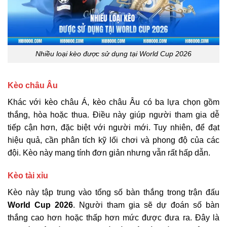
Nhiều loại kèo được sử dụng tại World Cup 2026
Kèo châu Âu
Khác với kèo châu Á, kèo châu Âu có ba lựa chọn gồm
thắng, hòa hoặc thua. Điều này giúp người tham gia dễ
tiếp cận hơn, đặc biệt với người mới. Tuy nhiên, để đạt
hiệu quả, cần phân tích kỹ lối chơi và phong độ của các
đội. Kèo này mang tính đơn giản nhưng vẫn rất hấp dẫn.
Kèo tài xỉu
Kèo này tập trung vào tổng số bàn thắng trong trận đấu
World Cup 2026
. Người tham gia sẽ dự đoán số bàn
thắng cao hơn hoặc thấp hơn mức được đưa ra. Đây là