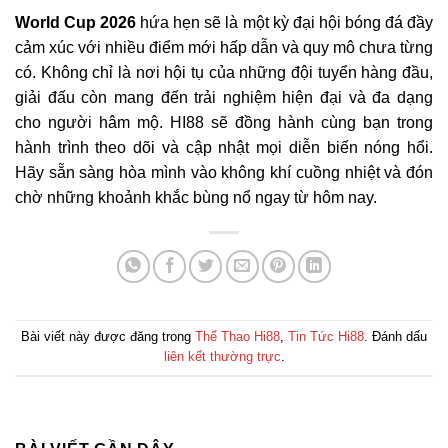
World Cup 2026
hứa hẹn sẽ là một kỳ đại hội bóng đá đầy
cảm xúc với nhiều điểm mới hấp dẫn và quy mô chưa từng
có. Không chỉ là nơi hội tụ của những đội tuyển hàng đầu,
giải đấu còn mang đến trải nghiệm hiện đại và đa dạng
cho người hâm mộ. HI88 sẽ đồng hành cùng bạn trong
hành trình theo dõi và cập nhật mọi diễn biến nóng hổi.
Hãy sẵn sàng hòa mình vào không khí cuồng nhiệt và đón
chờ những khoảnh khắc bùng nổ ngay từ hôm nay.
Bài viết này được đăng trong
Thể Thao Hi88
,
Tin Tức Hi88
. Đánh dấu
liên kết thường trực
.