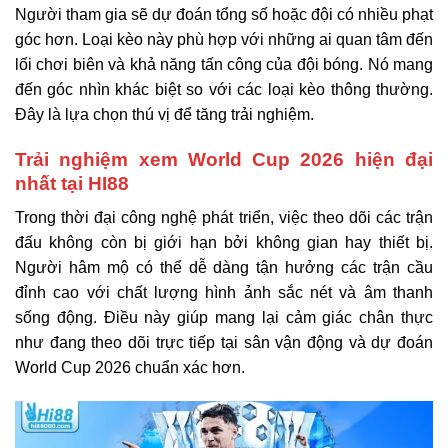
Người tham gia sẽ dự đoán tổng số hoặc đội có nhiều phạt
góc hơn. Loại kèo này phù hợp với những ai quan tâm đến
lối chơi biên và khả năng tấn công của đội bóng. Nó mang
đến góc nhìn khác biệt so với các loại kèo thông thường.
Đây là lựa chọn thú vị để tăng trải nghiệm.
Trải nghiệm xem World Cup 2026 hiện đại
nhất tại HI88
Trong thời đại công nghệ phát triển, việc theo dõi các trận
đấu không còn bị giới hạn bởi không gian hay thiết bị.
Người hâm mộ có thể dễ dàng tận hưởng các trận cầu
đỉnh cao với chất lượng hình ảnh sắc nét và âm thanh
sống động. Điều này giúp mang lại cảm giác chân thực
như đang theo dõi trực tiếp tại sân vận động và dự đoán
World Cup 2026 chuẩn xác hơn.