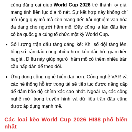
cùng đăng cai giúp
World Cup 2026
trở thành kỳ giải
mang tính liên lục địa rõ nét. Sự kết hợp này không chỉ
mở rộng quy mô mà còn mang đến trải nghiệm văn hóa
đa dạng cho người hâm mộ. Đây cũng là lần đầu tiên
có ba quốc gia cùng tổ chức một kỳ World Cup.
Số lượng trận đấu tăng đáng kể: Khi số đội tăng lên,
tổng số trận đấu cũng nhiều hơn, kéo dài thời gian diễn
ra giải. Điều này giúp người hâm mộ có thêm nhiều trận
cầu hấp dẫn để theo dõi.
Ứng dụng công nghệ hiện đại hơn: Công nghệ VAR và
các hệ thống hỗ trợ trọng tài sẽ tiếp tục được nâng cấp
để đảm bảo độ chính xác cao nhất. Ngoài ra, các công
nghệ mới trong truyền hình và dữ liệu trận đấu cũng
được áp dụng mạnh mẽ.
Các loại kèo World Cup 2026 HI88 phổ biến
nhất