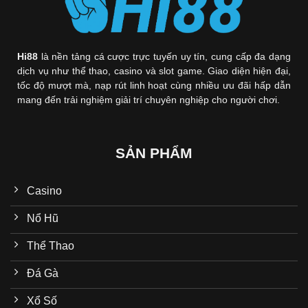
Hi88
là nền tảng cá cược trực tuyến uy tín, cung cấp đa dạng
dịch vụ như thể thao, casino và slot game. Giao diện hiện đại,
tốc độ mượt mà, nạp rút linh hoạt cùng nhiều ưu đãi hấp dẫn
mang đến trải nghiệm giải trí chuyên nghiệp cho người chơi.
SẢN PHẨM
Casino
Nổ Hũ
Thể Thao
Đá Gà
Xổ Số