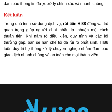
đảm bảo thông tin được xử lý chính xác và nhanh chóng.
Kết luận
Trong quá trình sử dụng dịch vụ,
rút tiền HI88
đóng vai trò
quan trọng giúp người chơi nhận lợi nhuận một cách
thuận tiện. Khi nắm rõ điều kiện, quy trình và các lỗi
thường gặp, bạn sẽ hạn chế tối đa rủi ro phát sinh. HI88
luôn duy trì hệ thống xử lý chuyên nghiệp nhằm đảm bảo
giao dịch nhanh chóng và an toàn cho mọi thành viên.