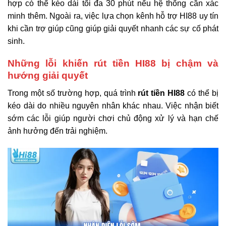
hợp có thể kéo dài tối đa 30 phút nếu hệ thống cần xác
minh thêm. Ngoài ra, việc lựa chọn kênh hỗ trợ HI88 uy tín
khi cần trợ giúp cũng giúp giải quyết nhanh các sự cố phát
sinh.
Những lỗi khiến rút tiền HI88 bị chậm và
hướng giải quyết
Trong một số trường hợp, quá trình
rút tiền HI88
có thể bị
kéo dài do nhiều nguyên nhân khác nhau. Việc nhận biết
sớm các lỗi giúp người chơi chủ động xử lý và hạn chế
ảnh hưởng đến trải nghiệm.