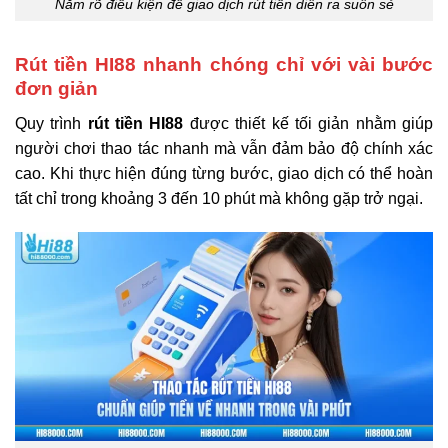
Nắm rõ điều kiện để giao dịch rút tiền diễn ra suôn sẻ
Rút tiền HI88 nhanh chóng chỉ với vài bước
đơn giản
Quy trình
rút tiền HI88
được thiết kế tối giản nhằm giúp
người chơi thao tác nhanh mà vẫn đảm bảo độ chính xác
cao. Khi thực hiện đúng từng bước, giao dịch có thể hoàn
tất chỉ trong khoảng 3 đến 10 phút mà không gặp trở ngại.