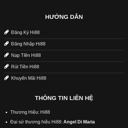
HƯỚNG DẪN
Đăng Ký Hi88
Đăng Nhập Hi88
Nạp TIền Hi88
Rút Tiền Hi88
Khuyến Mãi Hi88
THÔNG TIN LIÊN HỆ
Thương Hiệu: Hi
88
Đại sứ thương hiệu Hi88:
Angel Di Maria