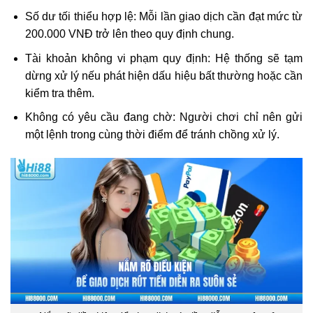
Số dư tối thiểu hợp lệ: Mỗi lần giao dịch cần đạt mức từ
200.000 VNĐ trở lên theo quy định chung.
Tài khoản không vi phạm quy định: Hệ thống sẽ tạm
dừng xử lý nếu phát hiện dấu hiệu bất thường hoặc cần
kiểm tra thêm.
Không có yêu cầu đang chờ: Người chơi chỉ nên gửi
một lệnh trong cùng thời điểm để tránh chồng xử lý.