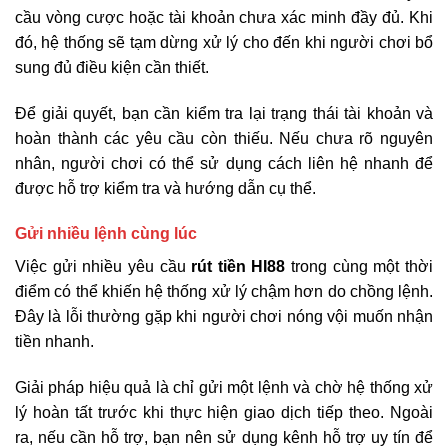
cầu vòng cược hoặc tài khoản chưa xác minh đầy đủ. Khi
đó, hệ thống sẽ tạm dừng xử lý cho đến khi người chơi bổ
sung đủ điều kiện cần thiết.
Để giải quyết, bạn cần kiểm tra lại trạng thái tài khoản và
hoàn thành các yêu cầu còn thiếu. Nếu chưa rõ nguyên
nhân, người chơi có thể sử dụng cách liên hệ nhanh để
được hỗ trợ kiểm tra và hướng dẫn cụ thể.
Gửi nhiều lệnh cùng lúc
Việc gửi nhiều yêu cầu
rút tiền HI88
trong cùng một thời
điểm có thể khiến hệ thống xử lý chậm hơn do chồng lệnh.
Đây là lỗi thường gặp khi người chơi nóng vội muốn nhận
tiền nhanh.
Giải pháp hiệu quả là chỉ gửi một lệnh và chờ hệ thống xử
lý hoàn tất trước khi thực hiện giao dịch tiếp theo. Ngoài
ra, nếu cần hỗ trợ, bạn nên sử dụng kênh hỗ trợ uy tín để