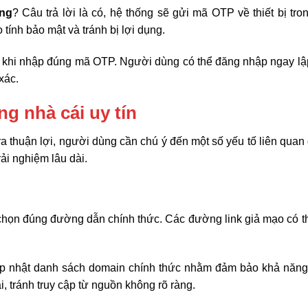
ông
? Câu trả lời là có, hệ thống sẽ gửi mã OTP về thiết bị tr
ính bảo mật và tránh bị lợi dụng.
 khi nhập đúng mã OTP. Người dùng có thể đăng nhập ngay lập 
xác.
g nhà cái uy tín
ra thuận lợi, người dùng cần chú ý đến một số yếu tố liên qua
rải nghiệm lâu dài.
 chọn đúng đường dẫn chính thức. Các đường link giả mạo có t
 nhật danh sách domain chính thức nhằm đảm bảo khả năng t
, tránh truy cập từ nguồn không rõ ràng.