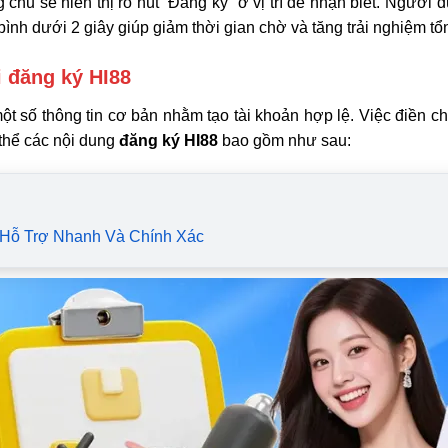
ng chủ sẽ hiển thị rõ nút “Đăng ký” ở vị trí dễ nhận biết. Ngườ
 bình dưới 2 giây giúp giảm thời gian chờ và tăng trải nghiệm tổ
i đăng ký HI88
t số thông tin cơ bản nhằm tạo tài khoản hợp lệ. Việc điền chí
 thể các nội dung
đăng ký HI88
bao gồm như sau:
 Hỗ Trợ Nhanh Và Chính Xác