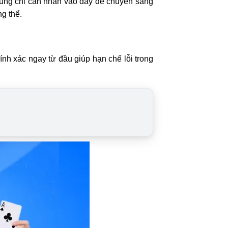
i dùng chỉ cần nhấn vào đây để chuyển sang
ng thể.
nh xác ngay từ đầu giúp hạn chế lỗi trong