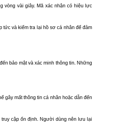
ong vòng vài giây. Mã xác nhận có hiệu lực
tức và kiểm tra lại hồ sơ cá nhân để đảm
n đến bảo mật và xác minh thông tin. Những
hể gây mất thông tin cá nhân hoặc dẫn đến
ruy cập ổn định. Người dùng nên lưu lại