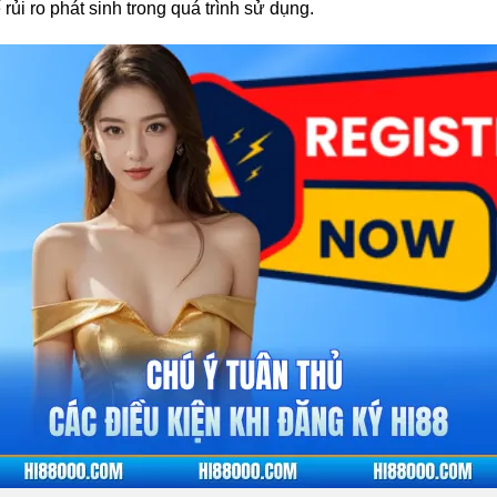
ủi ro phát sinh trong quá trình sử dụng.