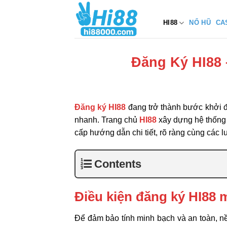
Bỏ
qua
HI88
NỔ HŨ
CA
nội
dung
Đăng Ký HI88 
Đăng ký HI88
đang trở thành bước khởi đầu
nhanh. Trang chủ
HI88
xây dựng hệ thống t
cấp hướng dẫn chi tiết, rõ ràng cùng các lư
Contents
Điều kiện đăng ký HI88 
Để đảm bảo tính minh bạch và an toàn, nề