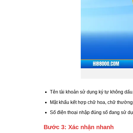
Tên tài khoản sử dụng ký tự không dấu, đ
Mật khẩu kết hợp chữ hoa, chữ thường v
Số điện thoại nhập đúng số đang sử d
Bước 3: Xác nhận nhanh