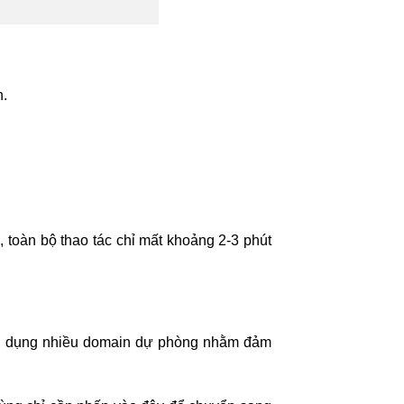
h.
, toàn bộ thao tác chỉ mất khoảng 2-3 phút
g sử dụng nhiều domain dự phòng nhằm đảm