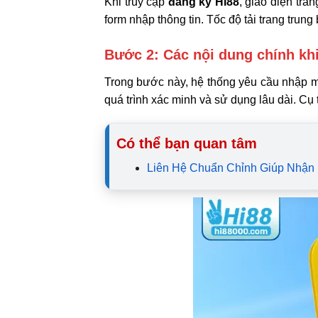
Khi truy cập
đăng ký HI88
, giao diện tra
form nhập thông tin. Tốc độ tải trang trung
Bước 2: Các nội dung chính kh
Trong bước này, hệ thống yêu cầu nhập mộ
quá trình xác minh và sử dụng lâu dài. Cụ
Có thể bạn quan tâm
Liên Hệ Chuẩn Chỉnh Giúp Nhận