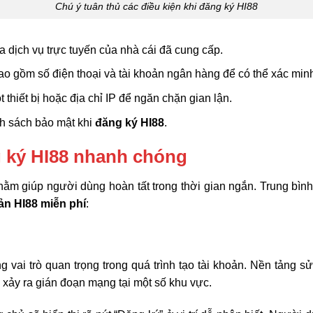
Chú ý tuân thủ các điều kiện khi đăng ký HI88
ia dịch vụ trực tuyến của nhà cái đã cung cấp.
ao gồm số điện thoại và tài khoản ngân hàng để có thể xác min
 thiết bị hoặc địa chỉ IP để ngăn chặn gian lận.
h sách bảo mật khi
đăng ký HI88
.
 ký HI88 nhanh chóng
nhằm giúp người dùng hoàn tất trong thời gian ngắn. Trung bình
ản HI88 miễn phí
:
 vai trò quan trọng trong quá trình tạo tài khoản. Nền tản
i xảy ra gián đoạn mạng tại một số khu vực.