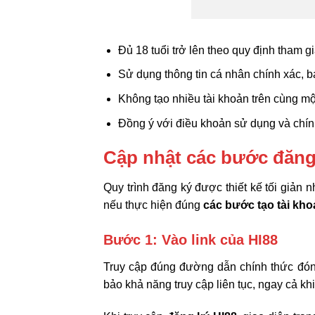
Đủ 18 tuổi trở lên theo quy định tham g
Sử dụng thông tin cá nhân chính xác, b
Không tạo nhiều tài khoản trên cùng một
Đồng ý với điều khoản sử dụng và chín
Cập nhật các bước đăng
Quy trình đăng ký được thiết kế tối giản 
nếu thực hiện đúng
các bước tạo tài kho
Bước 1: Vào link của HI88
Truy cập đúng đường dẫn chính thức đóng
bảo khả năng truy cập liên tục, ngay cả kh