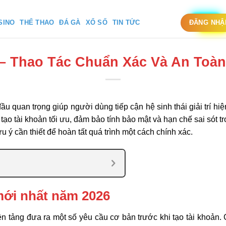
SINO
THỂ THAO
ĐÁ GÀ
XỔ SỐ
TIN TỨC
ĐĂNG NHẬ
– Thao Tác Chuẩn Xác Và An Toà
 quan trọng giúp người dùng tiếp cận hệ sinh thái giải trí hiện
ạo tài khoản tối ưu, đảm bảo tính bảo mật và hạn chế sai sót t
u ý cần thiết để hoàn tất quá trình một cách chính xác.
mới nhất năm 2026
n tảng đưa ra một số yêu cầu cơ bản trước khi tạo tài khoản. 