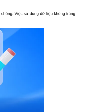
 chóng. Việc sử dụng dữ liệu không trùng