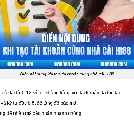
Điền nội dung khi tạo tài khoản cùng nhà cái HI88
ộ dài từ 6-12 ký tự, không trùng với tài khoản đã tồn tại.
à ký tự đặc biệt để tăng độ bảo mật.
ụng để nhận mã xác nhận nhanh chóng.