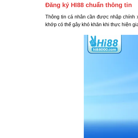
Đăng ký HI88 chuẩn thông tin
Thông tin cá nhân cần được nhập chính x
khớp có thể gây khó khăn khi thực hiện gi