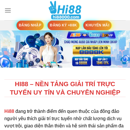
Bỏ
qua
nội
dung
ĐĂNG NHẬP
ĐĂNG KÝ +88K
KHUYẾN MÃI
HI88 – NỀN TẢNG GIẢI TRÍ TRỰC
TUYẾN UY TÍN VÀ CHUYÊN NGHIỆP
Hi88
đang trở thành điểm đến quen thuộc của đông đảo
người yêu thích giải trí trực tuyến nhờ chất lượng dịch vụ
vượt trội, giao diện thân thiện và hệ sinh thái sản phẩm đa