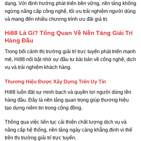
dạng. Với định hướng phát triển bền vững, nền tảng không
ngừng nâng cấp công nghệ, tối ưu trải nghiệm người dùng
và mang đến nhiều chương trình ưu đãi giá trị.
Hi88 Là Gì? Tổng Quan Về Nền Tảng Giải Trí
Hàng Đầu
Trong bối cảnh thị trường giải trí trực tuyến phát triển mạnh
mẽ, Hi88 nổi bật nhờ sự đầu tư bài bản về công nghệ, dịch
vụ và trải nghiệm khách hàng.
Thương Hiệu Được Xây Dựng Trên Uy Tín
Hi88 luôn đặt sự minh bạch và quyền lợi người dùng lên
hàng đầu. Đây là nền tảng quan trọng giúp thương hiệu
tạo dựng niềm tin trong cộng đồng.
Thông qua việc liên tục cải thiện chất lượng dịch vụ và
nâng cấp hệ thống, nền tảng ngày càng khẳng định vị thế
trên thị trường giải trí trực tuyến.