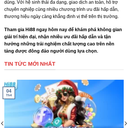
dùng. Với hệ sinh thái đa dạng, giao dịch an toàn, hỗ trợ
chuyên nghiệp cùng nhiều chương trình ưu đãi hấp dẫn,
thương hiệu ngày càng khẳng định vị thế trên thị trường.
Tham gia Hi88 ngay hôm nay để khám phá không gian
giải trí hiện đại, nhận nhiều ưu đãi hấp dẫn và tận
hưởng những trải nghiệm chất lượng cao trên nền
tảng được đông đảo người dùng lựa chọn.
TIN TỨC MỚI NHẤT
04
Th4