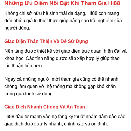
Những Ưu Điểm Nổi Bật Khi Tham Gia Hi88
Không chỉ sở hữu hệ sinh thái đa dạng, Hi88 còn mang
đến nhiều giá trị thiết thực giúp nâng cao trải nghiệm của
người dùng.
Giao Diện Thân Thiện Và Dễ Sử Dụng
Nền tảng được thiết kế với giao diện trực quan, hiện đại và
khoa học. Các tính năng được sắp xếp hợp lý giúp thao
tác thuận tiện hơn.
Ngay cả những người mới tham gia cũng có thể nhanh
chóng làm quen với hệ thống mà không gặp khó khăn
trong quá trình sử dụng.
Giao Dịch Nhanh Chóng Và An Toàn
Hi88 đầu tư mạnh vào hạ tầng kỹ thuật nhằm đảm bảo các
giao dịch được xử lý nhanh, chính xác và ổn định.