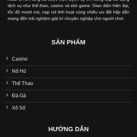
dịch vụ như thể thao, casino và slot game. Giao diện hiện đại,
tốc độ mượt mà, nạp rút linh hoạt cùng nhiều ưu đãi hấp dẫn
mang đến trải nghiệm giải trí chuyên nghiệp cho người chơi.
SẢN PHẨM
Casino
Nổ Hũ
Thể Thao
Đá Gà
Xổ Số
HƯỚNG DẪN