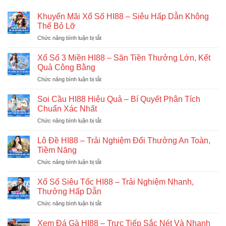
Khuyến Mãi Xổ Số HI88 – Siêu Hấp Dẫn Không
Thể Bỏ Lỡ
ở
Chức năng bình luận bị tắt
Khuyến
Mãi
Xổ Số 3 Miền HI88 – Săn Tiền Thưởng Lớn, Kết
Xổ
Quả Công Bằng
Số
ở
Chức năng bình luận bị tắt
HI88
Xổ
–
Số
Siêu
Soi Cầu HI88 Hiệu Quả – Bí Quyết Phân Tích
3
Hấp
Chuẩn Xác Nhất
Miền
Dẫn
ở
Chức năng bình luận bị tắt
HI88
Không
Soi
–
Thể
Cầu
Săn
Lô Đề HI88 – Trải Nghiệm Đổi Thưởng An Toàn,
Bỏ
HI88
Tiền
Tiềm Năng
Lỡ
Hiệu
Thưởng
ở
Chức năng bình luận bị tắt
Quả
Lớn,
Lô
–
Kết
Đề
Bí
Xổ Số Siêu Tốc HI88 – Trải Nghiệm Nhanh,
Quả
HI88
Quyết
Thưởng Hấp Dẫn
Công
–
Phân
Bằng
ở
Chức năng bình luận bị tắt
Trải
Tích
Xổ
Nghiệm
Chuẩn
Số
Đổi
Xem Đá Gà HI88 – Trực Tiếp Sắc Nét Và Nhanh
Xác