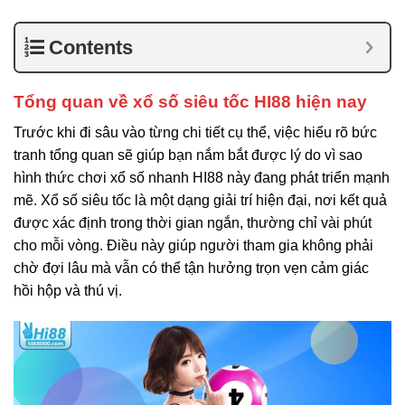
Contents
Tổng quan về xổ số siêu tốc HI88 hiện nay
Trước khi đi sâu vào từng chi tiết cụ thể, việc hiểu rõ bức
tranh tổng quan sẽ giúp bạn nắm bắt được lý do vì sao
hình thức chơi xổ số nhanh HI88 này đang phát triển mạnh
mẽ. Xổ số siêu tốc là một dạng giải trí hiện đại, nơi kết quả
được xác định trong thời gian ngắn, thường chỉ vài phút
cho mỗi vòng. Điều này giúp người tham gia không phải
chờ đợi lâu mà vẫn có thể tận hưởng trọn vẹn cảm giác
hồi hộp và thú vị.