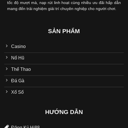
tốc độ mượt mà, nạp rút linh hoạt cùng nhiều ưu đãi hấp dẫn
mang đến trải nghiệm giải trí chuyên nghiệp cho người chơi.
SẢN PHẨM
Casino
Nổ Hũ
Thể Thao
Đá Gà
Xổ Số
HƯỚNG DẪN
Đăng Ký Hi88