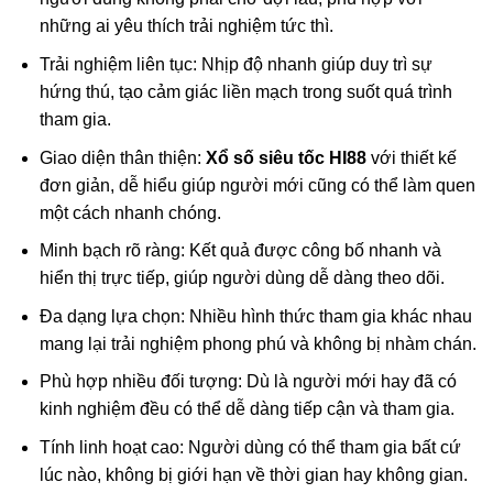
những ai yêu thích trải nghiệm tức thì.
Trải nghiệm liên tục: Nhịp độ nhanh giúp duy trì sự
hứng thú, tạo cảm giác liền mạch trong suốt quá trình
tham gia.
Giao diện thân thiện:
Xổ số siêu tốc HI88
với thiết kế
đơn giản, dễ hiểu giúp người mới cũng có thể làm quen
một cách nhanh chóng.
Minh bạch rõ ràng: Kết quả được công bố nhanh và
hiển thị trực tiếp, giúp người dùng dễ dàng theo dõi.
Đa dạng lựa chọn: Nhiều hình thức tham gia khác nhau
mang lại trải nghiệm phong phú và không bị nhàm chán.
Phù hợp nhiều đối tượng: Dù là người mới hay đã có
kinh nghiệm đều có thể dễ dàng tiếp cận và tham gia.
Tính linh hoạt cao: Người dùng có thể tham gia bất cứ
lúc nào, không bị giới hạn về thời gian hay không gian.