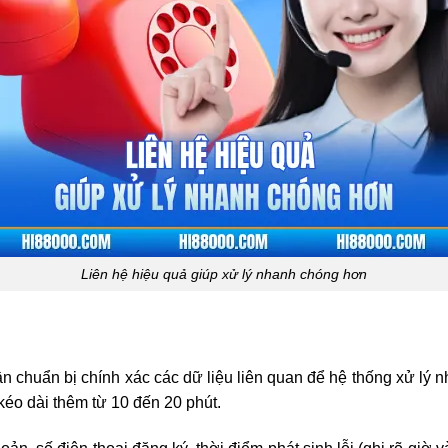
Liên hệ hiệu quả giúp xử lý nhanh chóng hơn
n chuẩn bị chính xác các dữ liệu liên quan để hệ thống xử lý nh
 kéo dài thêm từ 10 đến 20 phút.