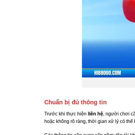
Chuẩn bị đủ thông tin
Trước khi thực hiện
liên hệ
, người chơi cầ
hoặc không rõ ràng, thời gian xử lý có thể