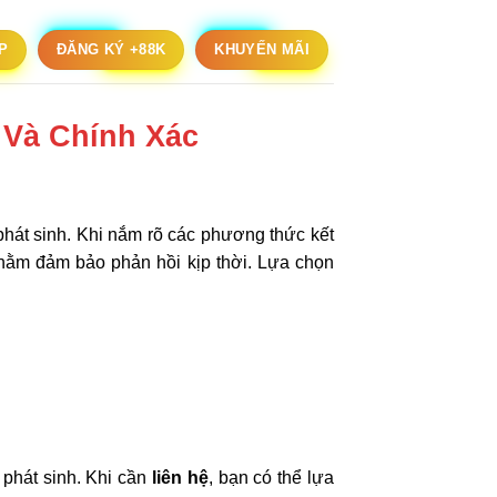
P
ĐĂNG KÝ +88K
KHUYẾN MÃI
 Và Chính Xác
 phát sinh. Khi nắm rõ các phương thức kết
nhằm đảm bảo phản hồi kịp thời. Lựa chọn
phát sinh. Khi cần
liên hệ
, bạn có thể lựa