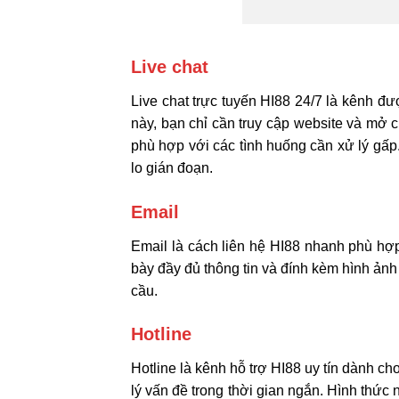
Live chat
Live chat trực tuyến HI88 24/7 là kênh đ
này, bạn chỉ cần truy cập website và mở 
phù hợp với các tình huống cần xử lý gấp
lo gián đoạn.
Email
Email là cách liên hệ HI88 nhanh phù hợp 
bày đầy đủ thông tin và đính kèm hình ảnh
cầu.
Hotline
Hotline là kênh hỗ trợ HI88 uy tín dành c
lý vấn đề trong thời gian ngắn. Hình thức