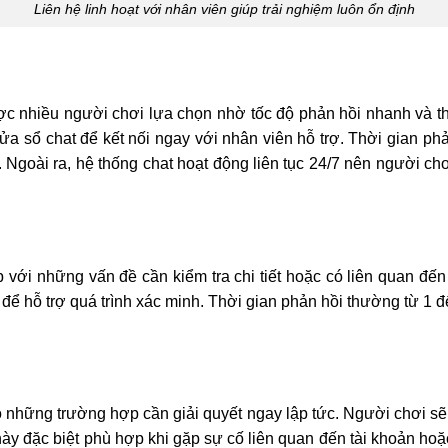
Liên hệ linh hoạt với nhân viên giúp trải nghiệm luôn ổn định
ược nhiều người chơi lựa chọn nhờ tốc độ phản hồi nhanh và t
cửa sổ chat để kết nối ngay với nhân viên hỗ trợ. Thời gian ph
. Ngoài ra, hệ thống chat hoạt động liên tục 24/7 nên người ch
với những vấn đề cần kiểm tra chi tiết hoặc có liên quan đến 
 để hỗ trợ quá trình xác minh. Thời gian phản hồi thường từ 1 
ho những trường hợp cần giải quyết ngay lập tức. Người chơi sẽ 
 này đặc biệt phù hợp khi gặp sự cố liên quan đến tài khoản ho