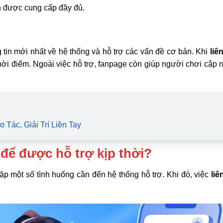
in được cung cấp đầy đủ.
 tin mới nhất về hệ thống và hỗ trợ các vấn đề cơ bản. Khi
liê
hời điểm. Ngoài việc hỗ trợ, fanpage còn giúp người chơi cập n
Tác, Giải Trí Liền Tay
 để được hỗ trợ kịp thời?
ặp một số tình huống cần đến hệ thống hỗ trợ. Khi đó, việc
liê