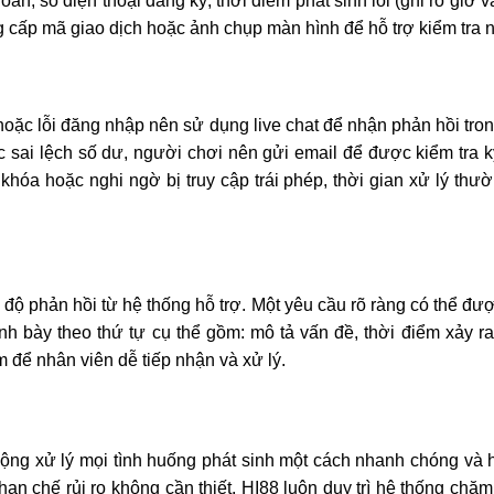
ản, số điện thoại đăng ký, thời điểm phát sinh lỗi (ghi rõ giờ v
g cấp mã giao dịch hoặc ảnh chụp màn hình để hỗ trợ kiểm tra 
ặc lỗi đăng nhập nên sử dụng live chat để nhận phản hồi tron
c sai lệch số dư, người chơi nên gửi email để được kiểm tra k
khóa hoặc nghi ngờ bị truy cập trái phép, thời gian xử lý thườ
c độ phản hồi từ hệ thống hỗ trợ. Một yêu cầu rõ ràng có thể đ
ình bày theo thứ tự cụ thể gồm: mô tả vấn đề, thời điểm xảy ra,
m để nhân viên dễ tiếp nhận và xử lý.
ng xử lý mọi tình huống phát sinh một cách nhanh chóng và h
và hạn chế rủi ro không cần thiết. HI88 luôn duy trì hệ thống 