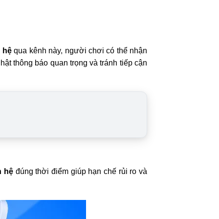
n hệ
qua kênh này, người chơi có thể nhận
hật thông báo quan trọng và tránh tiếp cận
n hệ
đúng thời điểm giúp hạn chế rủi ro và