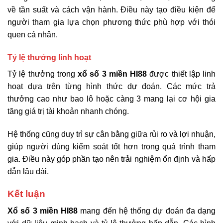
về tần suất và cách vận hành. Điều này tạo điều kiện để
người tham gia lựa chọn phương thức phù hợp với thói
quen cá nhân.
Tỷ lệ thưởng linh hoạt
Tỷ lệ thưởng trong
xổ số 3 miền HI88
được thiết lập linh
hoạt dựa trên từng hình thức dự đoán. Các mức trả
thưởng cao như bao lô hoặc càng 3 mang lại cơ hội gia
tăng giá trị tài khoản nhanh chóng.
Hệ thống cũng duy trì sự cân bằng giữa rủi ro và lợi nhuận,
giúp người dùng kiểm soát tốt hơn trong quá trình tham
gia. Điều này góp phần tạo nên trải nghiệm ổn định và hấp
dẫn lâu dài.
Kết luận
Xổ số 3 miền HI88
mang đến hệ thống dự đoán đa dạng