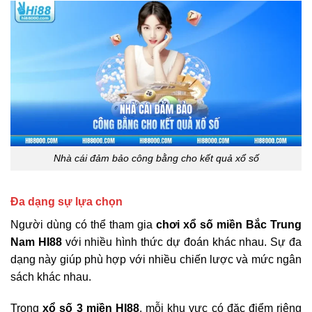
Nhà cái đảm bảo công bằng cho kết quả xổ số
Đa dạng sự lựa chọn
Người dùng có thể tham gia
chơi xổ số miền Bắc Trung
Nam HI88
với nhiều hình thức dự đoán khác nhau. Sự đa
dạng này giúp phù hợp với nhiều chiến lược và mức ngân
sách khác nhau.
Trong
xổ số 3 miền HI88
, mỗi khu vực có đặc điểm riêng