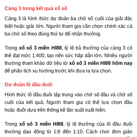
Càng 3 trong kết quả xổ số
Càng 3 là hình thức dự đoán ba chữ số cuối của giải đặc
biệt hoặc giải lớn. Người tham gia cần chọn chính xác cả
ba chữ số theo đúng thứ tự để nhận thưởng.
Trong
xổ số 3 miền HI88
, tỷ lệ trả thưởng của càng 3 có
thể đạt mức 1:400, tạo nên sức hấp dẫn lớn. Nhiều người
thường tham khảo dữ liệu từ
xổ số 3 miền HI88 hôm nay
để phân tích xu hướng trước khi đưa ra lựa chọn.
Dự đoán lô đầu đuôi
Hình thức lô đầu đuôi tập trung vào chữ số đầu và chữ số
cuối của kết quả. Người tham gia có thể lựa chọn đầu
hoặc đuôi dựa trên thống kê tần suất xuất hiện.
Trong
xổ số 3 miền HI88
, tỷ lệ thưởng của lô đầu đuôi
thường dao động từ 1:8 đến 1:10. Cách chơi đơn giản