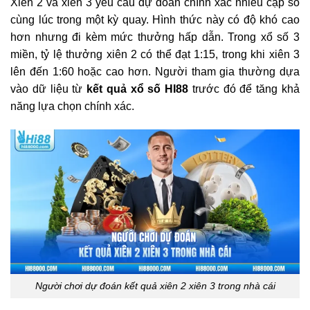
Xiên 2 và xiên 3 yêu cầu dự đoán chính xác nhiều cặp số
cùng lúc trong một kỳ quay. Hình thức này có độ khó cao
hơn nhưng đi kèm mức thưởng hấp dẫn. Trong xổ số 3
miền, tỷ lệ thưởng xiên 2 có thể đạt 1:15, trong khi xiên 3
lên đến 1:60 hoặc cao hơn. Người tham gia thường dựa
vào dữ liệu từ
kết quả xổ số HI88
trước đó để tăng khả
năng lựa chọn chính xác.
Người chơi dự đoán kết quả xiên 2 xiên 3 trong nhà cái