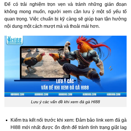
Để có trải nghiệm trọn vẹn và tránh những gián đoạn
không mong muốn, người xem cần lưu ý một số yếu tố
quan trọng. Việc chuẩn bị kỹ càng sẽ giúp bạn tận hưởng
nội dung một cách mượt mà và thoải mái hơn.
Lưu ý các vấn đề khi xem đá gà HI88
Kiểm tra kết nối trước khi xem: Đảm bảo link xem đá gà
HI88 mới nhất được ổn định để tránh tình trạng giật lag