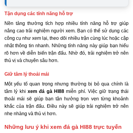
Tận dụng các tính năng hỗ trợ
Nền tảng thường tích hợp nhiều tính năng hỗ trợ giúp
nâng cao trải nghiệm người xem. Bạn có thể sử dụng các
công cụ như xem lại, theo dõi nhiều trận cùng lúc hoặc cập
nhật thông tin nhanh. Những tính năng này giúp bạn hiểu
rõ hơn về diễn biến trận đấu. Nhờ đó, trải nghiệm trở nên
thú vị và chuyên sâu hơn.
Giữ tâm lý thoải mái
Một yếu tố quan trọng nhưng thường bị bỏ qua chính là
tâm lý khi
xem đá gà HI88
miễn phí. Việc giữ trạng thái
thoải mái sẽ giúp bạn tận hưởng trọn vẹn từng khoảnh
khắc của trận đấu. Điều này sẽ giúp trải nghiệm trở nên
nhẹ nhàng và thú vị hơn.
Những lưu ý khi xem đá gà HI88 trực tuyến