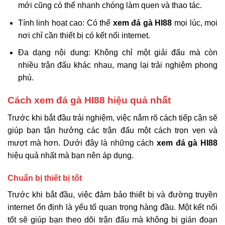
mới cũng có thể nhanh chóng làm quen và thao tác.
Tính linh hoạt cao: Có thể
xem đá gà HI88
mọi lúc, mọi
nơi chỉ cần thiết bị có kết nối internet.
Đa dạng nội dung: Không chỉ một giải đấu mà còn
nhiều trận đấu khác nhau, mang lại trải nghiệm phong
phú.
Cách xem đá gà HI88 hiệu quả nhất
Trước khi bắt đầu trải nghiệm, việc nắm rõ cách tiếp cận sẽ
giúp bạn tận hưởng các trận đấu một cách trọn vẹn và
mượt mà hơn. Dưới đây là những cách
xem đá gà HI88
hiệu quả nhất mà bạn nên áp dụng.
Chuẩn bị thiết bị tốt
Trước khi bắt đầu, việc đảm bảo thiết bị và đường truyền
internet ổn định là yếu tố quan trọng hàng đầu. Một kết nối
tốt sẽ giúp bạn theo dõi trận đấu mà không bị gián đoạn