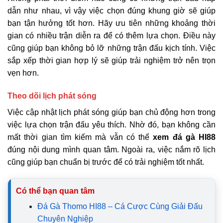
dẫn như nhau, vì vậy việc chọn đúng khung giờ sẽ giúp
bạn tận hưởng tốt hơn. Hãy ưu tiên những khoảng thời
gian có nhiều trận diễn ra để có thêm lựa chọn. Điều này
cũng giúp bạn không bỏ lỡ những trận đấu kịch tính. Việc
sắp xếp thời gian hợp lý sẽ giúp trải nghiệm trở nên trọn
vẹn hơn.
Theo dõi lịch phát sóng
Việc cập nhật lịch phát sóng giúp bạn chủ động hơn trong
việc lựa chọn trận đấu yêu thích. Nhờ đó, bạn không cần
mất thời gian tìm kiếm mà vẫn có thể
xem đá gà HI88
đúng nội dung mình quan tâm. Ngoài ra, việc nắm rõ lịch
cũng giúp bạn chuẩn bị trước để có trải nghiệm tốt nhất.
Có thể bạn quan tâm
Đá Gà Thomo HI88 – Cá Cược Cùng Giải Đấu
Chuyên Nghiệp