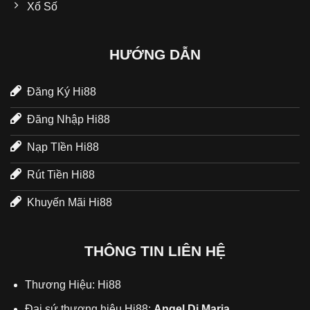
Xổ Số
HƯỚNG DẪN
Đăng Ký Hi88
Đăng Nhập Hi88
Nạp TIền Hi88
Rút Tiền Hi88
Khuyến Mãi Hi88
THÔNG TIN LIÊN HỆ
Thương Hiệu: Hi
88
Đại sứ thương hiệu Hi88:
Angel Di Maria