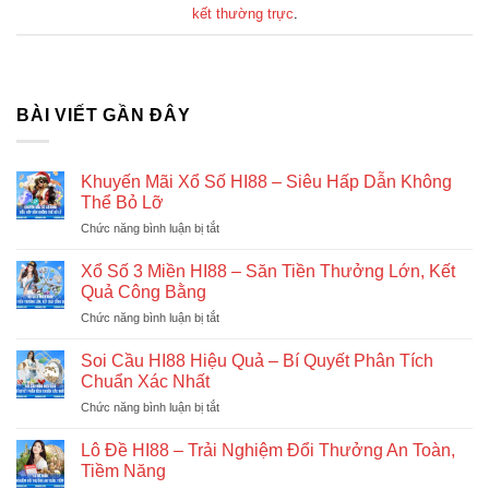
kết thường trực
.
BÀI VIẾT GẦN ĐÂY
Khuyến Mãi Xổ Số HI88 – Siêu Hấp Dẫn Không
Thể Bỏ Lỡ
ở
Chức năng bình luận bị tắt
Khuyến
Mãi
Xổ Số 3 Miền HI88 – Săn Tiền Thưởng Lớn, Kết
Xổ
Quả Công Bằng
Số
ở
Chức năng bình luận bị tắt
HI88
Xổ
–
Số
Siêu
Soi Cầu HI88 Hiệu Quả – Bí Quyết Phân Tích
3
Hấp
Chuẩn Xác Nhất
Miền
Dẫn
ở
Chức năng bình luận bị tắt
HI88
Không
Soi
–
Thể
Cầu
Săn
Lô Đề HI88 – Trải Nghiệm Đổi Thưởng An Toàn,
Bỏ
HI88
Tiền
Tiềm Năng
Lỡ
Hiệu
Thưởng