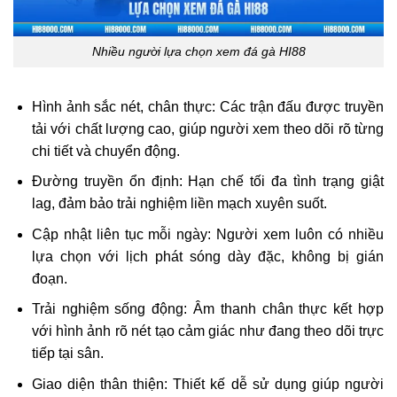
Nhiều người lựa chọn xem đá gà HI88
Hình ảnh sắc nét, chân thực: Các trận đấu được truyền
tải với chất lượng cao, giúp người xem theo dõi rõ từng
chi tiết và chuyển động.
Đường truyền ổn định: Hạn chế tối đa tình trạng giật
lag, đảm bảo trải nghiệm liền mạch xuyên suốt.
Cập nhật liên tục mỗi ngày: Người xem luôn có nhiều
lựa chọn với lịch phát sóng dày đặc, không bị gián
đoạn.
Trải nghiệm sống động: Âm thanh chân thực kết hợp
với hình ảnh rõ nét tạo cảm giác như đang theo dõi trực
tiếp tại sân.
Giao diện thân thiện: Thiết kế dễ sử dụng giúp người