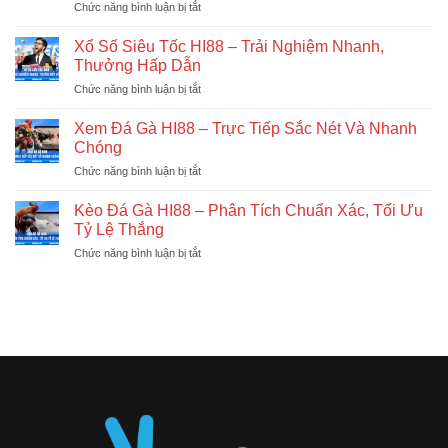
ở
Chức năng bình luận bị tắt
Quả
Lớn,
Lô
–
Kết
Đề
Bí
Xổ Số Siêu Tốc HI88 – Trải Nghiệm Nhanh,
Quả
HI88
Quyết
Thưởng Hấp Dẫn
Công
–
Phân
Bằng
ở
Chức năng bình luận bị tắt
Trải
Tích
Xổ
Nghiệm
Chuẩn
Số
Đổi
Xem Đá Gà HI88 – Trực Tiếp Sắc Nét Và Nhanh
Xác
Siêu
Thưởng
Chóng
Nhất
Tốc
An
ở
Chức năng bình luận bị tắt
HI88
Toàn,
Xem
–
Tiềm
Đá
Trải
Kèo Đá Gà HI88 – Phân Tích Chuẩn Xác, Tối Ưu
Năng
Gà
Nghiệm
Tỷ Lệ Thắng
HI88
Nhanh,
ở
Chức năng bình luận bị tắt
–
Thưởng
Kèo
Trực
Hấp
Đá
Tiếp
Dẫn
Gà
Sắc
HI88
Nét
–
Và
Phân
Nhanh
Tích
Chóng
Chuẩn
Xác,
Tối
Ưu