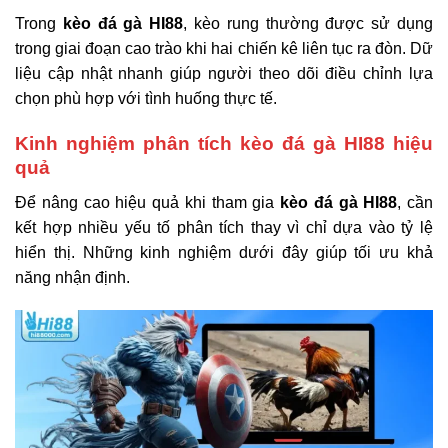
Trong
kèo đá gà HI88
, kèo rung thường được sử dụng
trong giai đoạn cao trào khi hai chiến kê liên tục ra đòn. Dữ
liệu cập nhật nhanh giúp người theo dõi điều chỉnh lựa
chọn phù hợp với tình huống thực tế.
Kinh nghiệm phân tích kèo đá gà HI88 hiệu
quả
Để nâng cao hiệu quả khi tham gia
kèo đá gà HI88
, cần
kết hợp nhiều yếu tố phân tích thay vì chỉ dựa vào tỷ lệ
hiển thị. Những kinh nghiệm dưới đây giúp tối ưu khả
năng nhận định.