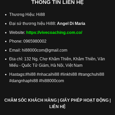
THÔNG TIN LIÊN HỆ
Thương Hiệu: Hi
88
Đại sứ thương hiệu Hi88:
Angel Di Maria
Website:
https://vivecoaching.com.co/
Phone: 0965980002
Email:
hi88000com@gmail.com
Địa chỉ: 132 Ng. Chợ Khâm Thiên, Khâm Thiên, Văn
Miếu - Quốc Tử Giám, Hà Nội, Việt Nam
Hastags:#hi88 #nhacaihi88 #linkhi88 #trangchuhi88
#dangnhaphi88 #hi88000com
CHĂM SÓC KHÁCH HÀNG
|
GIẤY PHÉP HOẠT ĐỘNG
|
LIÊN HỆ