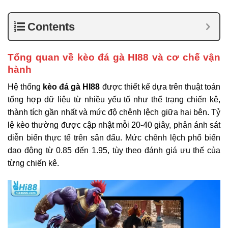
Contents
Tổng quan về kèo đá gà HI88 và cơ chế vận
hành
Hệ thống
kèo đá gà HI88
được thiết kế dựa trên thuật toán
tổng hợp dữ liệu từ nhiều yếu tố như thể trạng chiến kê,
thành tích gần nhất và mức độ chênh lệch giữa hai bên. Tỷ
lệ kèo thường được cập nhật mỗi 20-40 giây, phản ánh sát
diễn biến thực tế trên sân đấu. Mức chênh lệch phổ biến
dao động từ 0.85 đến 1.95, tùy theo đánh giá ưu thế của
từng chiến kê.