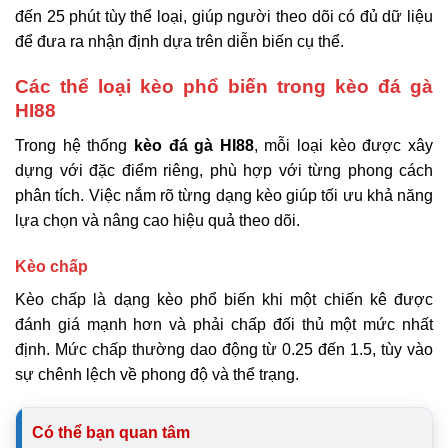
đến 25 phút tùy thể loại, giúp người theo dõi có đủ dữ liệu
để đưa ra nhận định dựa trên diễn biến cụ thể.
Các thể loại kèo phổ biến trong kèo đá gà
HI88
Trong hệ thống
kèo đá gà HI88
, mỗi loại kèo được xây
dựng với đặc điểm riêng, phù hợp với từng phong cách
phân tích. Việc nắm rõ từng dạng kèo giúp tối ưu khả năng
lựa chọn và nâng cao hiệu quả theo dõi.
Kèo chấp
Kèo chấp là dạng kèo phổ biến khi một chiến kê được
đánh giá mạnh hơn và phải chấp đối thủ một mức nhất
định. Mức chấp thường dao động từ 0.25 đến 1.5, tùy vào
sự chênh lệch về phong độ và thể trạng.
Có thể bạn quan tâm