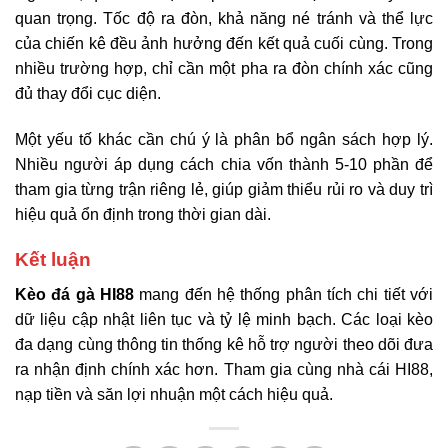
quan trọng. Tốc độ ra đòn, khả năng né tránh và thể lực
của chiến kê đều ảnh hưởng đến kết quả cuối cùng. Trong
nhiều trường hợp, chỉ cần một pha ra đòn chính xác cũng
đủ thay đổi cục diện.
Một yếu tố khác cần chú ý là phân bổ ngân sách hợp lý.
Nhiều người áp dụng cách chia vốn thành 5-10 phần để
tham gia từng trận riêng lẻ, giúp giảm thiểu rủi ro và duy trì
hiệu quả ổn định trong thời gian dài.
Kết luận
Kèo đá gà HI88
mang đến hệ thống phân tích chi tiết với
dữ liệu cập nhật liên tục và tỷ lệ minh bạch. Các loại kèo
đa dạng cùng thông tin thống kê hỗ trợ người theo dõi đưa
ra nhận định chính xác hơn. Tham gia cùng nhà cái HI88,
nạp tiền và săn lợi nhuận một cách hiệu quả.