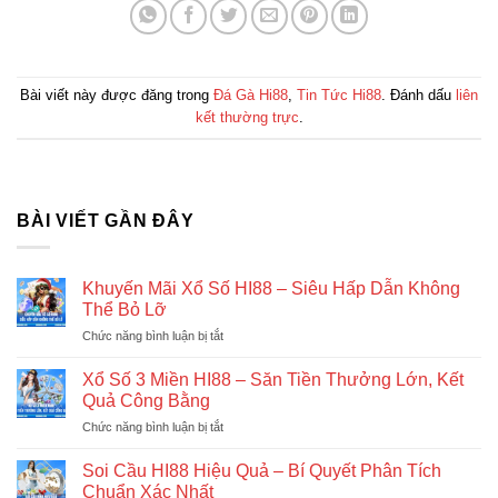
Bài viết này được đăng trong
Đá Gà Hi88
,
Tin Tức Hi88
. Đánh dấu
liên
kết thường trực
.
BÀI VIẾT GẦN ĐÂY
Khuyến Mãi Xổ Số HI88 – Siêu Hấp Dẫn Không
Thể Bỏ Lỡ
ở
Chức năng bình luận bị tắt
Khuyến
Mãi
Xổ Số 3 Miền HI88 – Săn Tiền Thưởng Lớn, Kết
Xổ
Quả Công Bằng
Số
ở
Chức năng bình luận bị tắt
HI88
Xổ
–
Số
Siêu
Soi Cầu HI88 Hiệu Quả – Bí Quyết Phân Tích
3
Hấp
Chuẩn Xác Nhất