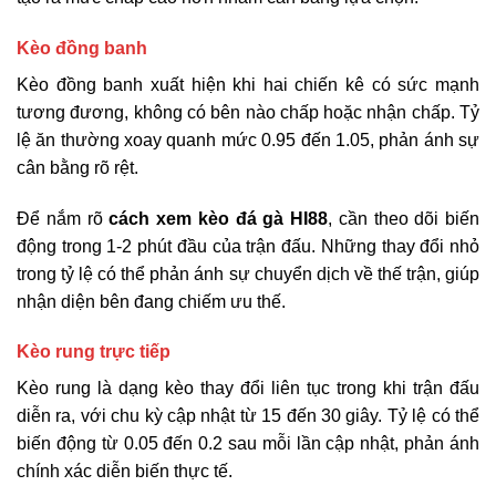
Kèo đồng banh
Kèo đồng banh xuất hiện khi hai chiến kê có sức mạnh
tương đương, không có bên nào chấp hoặc nhận chấp. Tỷ
lệ ăn thường xoay quanh mức 0.95 đến 1.05, phản ánh sự
cân bằng rõ rệt.
Để nắm rõ
cách xem kèo đá gà HI88
, cần theo dõi biến
động trong 1-2 phút đầu của trận đấu. Những thay đổi nhỏ
trong tỷ lệ có thể phản ánh sự chuyển dịch về thế trận, giúp
nhận diện bên đang chiếm ưu thế.
Kèo rung trực tiếp
Kèo rung là dạng kèo thay đổi liên tục trong khi trận đấu
diễn ra, với chu kỳ cập nhật từ 15 đến 30 giây. Tỷ lệ có thể
biến động từ 0.05 đến 0.2 sau mỗi lần cập nhật, phản ánh
chính xác diễn biến thực tế.