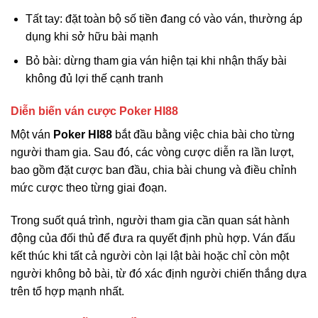
Tất tay: đặt toàn bộ số tiền đang có vào ván, thường áp
dụng khi sở hữu bài mạnh
Bỏ bài: dừng tham gia ván hiện tại khi nhận thấy bài
không đủ lợi thế cạnh tranh
Diễn biến ván cược Poker HI88
Một ván
Poker HI88
bắt đầu bằng việc chia bài cho từng
người tham gia. Sau đó, các vòng cược diễn ra lần lượt,
bao gồm đặt cược ban đầu, chia bài chung và điều chỉnh
mức cược theo từng giai đoạn.
Trong suốt quá trình, người tham gia cần quan sát hành
động của đối thủ để đưa ra quyết định phù hợp. Ván đấu
kết thúc khi tất cả người còn lại lật bài hoặc chỉ còn một
người không bỏ bài, từ đó xác định người chiến thắng dựa
trên tổ hợp mạnh nhất.