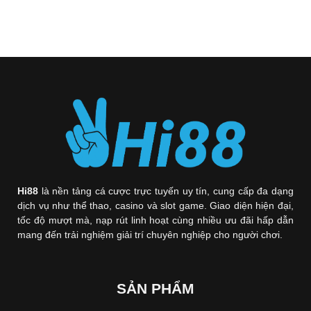
Hấp
Đá
Tiếp
Dẫn
Gà
Sắc
HI88
Nét
–
Và
Phân
Nhanh
Tích
Chóng
Chuẩn
Xác,
Tối
Ưu
Tỷ
Lệ
Thắng
Hi88
là nền tảng cá cược trực tuyến uy tín, cung cấp đa dạng
dịch vụ như thể thao, casino và slot game. Giao diện hiện đại,
tốc độ mượt mà, nạp rút linh hoạt cùng nhiều ưu đãi hấp dẫn
mang đến trải nghiệm giải trí chuyên nghiệp cho người chơi.
SẢN PHẨM