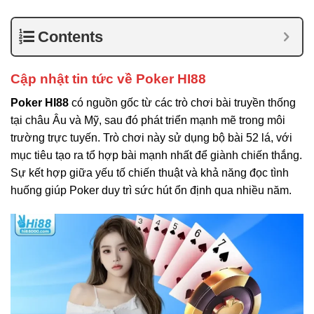
Contents
Cập nhật tin tức về Poker HI88
Poker HI88
có nguồn gốc từ các trò chơi bài truyền thống
tại châu Âu và Mỹ, sau đó phát triển mạnh mẽ trong môi
trường trực tuyến. Trò chơi này sử dụng bộ bài 52 lá, với
mục tiêu tạo ra tổ hợp bài mạnh nhất để giành chiến thắng.
Sự kết hợp giữa yếu tố chiến thuật và khả năng đọc tình
huống giúp Poker duy trì sức hút ổn định qua nhiều năm.