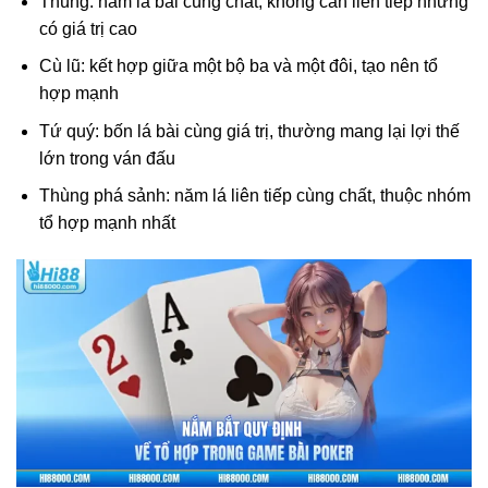
Thùng: năm lá bài cùng chất, không cần liên tiếp nhưng
có giá trị cao
Cù lũ: kết hợp giữa một bộ ba và một đôi, tạo nên tổ
hợp mạnh
Tứ quý: bốn lá bài cùng giá trị, thường mang lại lợi thế
lớn trong ván đấu
Thùng phá sảnh: năm lá liên tiếp cùng chất, thuộc nhóm
tổ hợp mạnh nhất