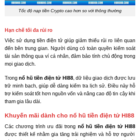
Tốc độ nạp tiền Crypto cao hơn so với thông thường
Hạn chế tối đa rủi ro
Việc sử dụng tiền điện tử giúp giảm thiểu rủi ro liên quan
đến bên trung gian. Người dùng có toàn quyền kiểm soát
tài sản thông qua ví cá nhân, đảm bảo tính chủ động trong
mọi giao dịch.
Trong
nổ hũ tiền điện tử HI88
, dữ liệu giao dịch được lưu
trữ minh bạch, giúp dễ dàng kiểm tra lịch sử. Điều này hỗ
trợ kiểm soát tốt hơn nguồn vốn và nâng cao độ tin cậy khi
tham gia lâu dài.
Khuyến mãi dành cho nổ hũ tiền điện tử HI88
Các chương trình ưu đãi trong
nổ hũ tiền điện tử HI88
được thiết kế nhằm gia tăng trải nghiệm và hỗ trợ người