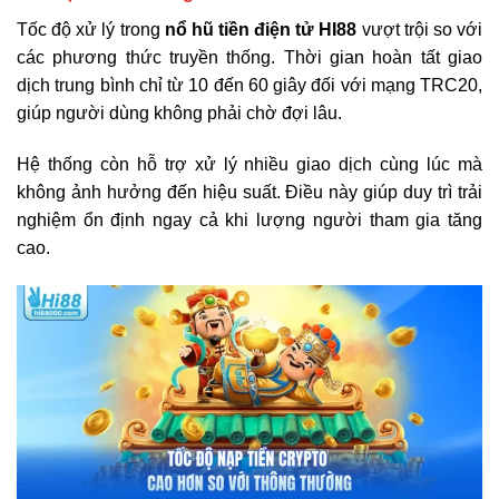
Tốc độ xử lý trong
nổ hũ tiền điện tử HI88
vượt trội so với
các phương thức truyền thống. Thời gian hoàn tất giao
dịch trung bình chỉ từ 10 đến 60 giây đối với mạng TRC20,
giúp người dùng không phải chờ đợi lâu.
Hệ thống còn hỗ trợ xử lý nhiều giao dịch cùng lúc mà
không ảnh hưởng đến hiệu suất. Điều này giúp duy trì trải
nghiệm ổn định ngay cả khi lượng người tham gia tăng
cao.