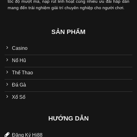
tốc độ mượt mà, nạp rút linh hoạt cùng nhiều ưu đãi hấp dẫn
mang đến trải nghiệm giải trí chuyên nghiệp cho người chơi.
SẢN PHẨM
Casino
Nổ Hũ
Thể Thao
Đá Gà
Xổ Số
HƯỚNG DẪN
Đăng Ký Hi88