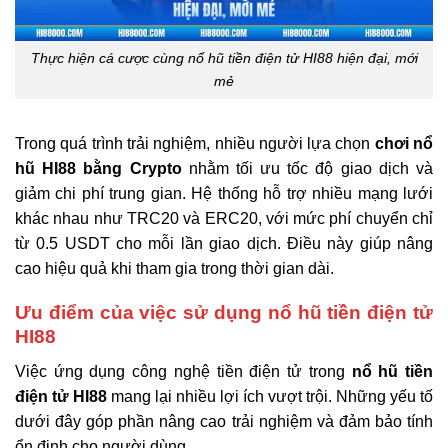
Thực hiện cá cược cùng nổ hũ tiền điện tử HI88 hiện đại, mới
mẻ
Trong quá trình trải nghiệm, nhiều người lựa chọn
chơi nổ
hũ HI88 bằng Crypto
nhằm tối ưu tốc độ giao dịch và
giảm chi phí trung gian. Hệ thống hỗ trợ nhiều mạng lưới
khác nhau như TRC20 và ERC20, với mức phí chuyển chỉ
từ 0.5 USDT cho mỗi lần giao dịch. Điều này giúp nâng
cao hiệu quả khi tham gia trong thời gian dài.
Ưu điểm của việc sử dụng nổ hũ tiền điện tử
HI88
Việc ứng dụng công nghệ tiền điện tử trong
nổ hũ tiền
điện tử HI88
mang lại nhiều lợi ích vượt trội. Những yếu tố
dưới đây góp phần nâng cao trải nghiệm và đảm bảo tính
ổn định cho người dùng.