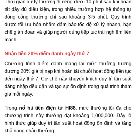
Thời gian xử lý thưởng thường dưới 10 phút sau khi hoàn
tất đầy đủ điều kiện, trong nhiều trường hợp hệ thống tự
động cộng thưởng chỉ sau khoảng 3-5 phút. Quy trình
được tối ưu hóa nhằm đảm bảo tốc độ xử lý nhanh, hạn
chế gián đoạn và giúp người dùng tiếp tục trải nghiệm liền
mạch.
Nhận tiền 20% điểm danh ngày thứ 7
Chương trình điểm danh mang lại mức thưởng tương
đương 20% giá trị nạp khi hoàn tất chuỗi hoạt động liên tục
đến ngày thứ 7. Cơ chế này khuyến khích duy trì tần suất
đăng nhập đều đặn và tạo sự ổn định trong quá trình tham
gia mỗi ngày.
Trong
nổ hũ tiền điện tử HI88
, mức thưởng tối đa cho
chương trình này thường đạt khoảng 1,000,000. Đây là
hình thức giúp duy trì tần suất hoạt động ổn định và tăng
khả năng nhận thưởng.