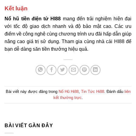
Kết luận
Nổ hũ tiền điện tử HI88
mang đến trải nghiệm hiện đại
với tốc độ giao dịch nhanh và độ bảo mật cao. Các ưu
điểm về công nghệ cùng chương trình ưu đãi hấp dẫn giúp
nâng cao giá trị sử dụng. Tham gia cùng nhà cái HI88 để
bạn dễ dàng săn tiền thưởng hiệu quả.
Bài viết này được đăng trong
Nổ Hũ Hi88
,
Tin Tức Hi88
. Đánh dấu
liên
kết thường trực
.
BÀI VIẾT GẦN ĐÂY