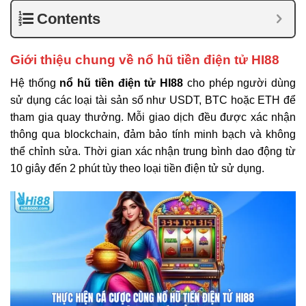
Contents
Giới thiệu chung về nổ hũ tiền điện tử HI88
Hệ thống
nổ hũ tiền điện tử HI88
cho phép người dùng
sử dụng các loại tài sản số như USDT, BTC hoặc ETH để
tham gia quay thưởng. Mỗi giao dịch đều được xác nhận
thông qua blockchain, đảm bảo tính minh bạch và không
thể chỉnh sửa. Thời gian xác nhận trung bình dao động từ
10 giây đến 2 phút tùy theo loại tiền điện tử sử dụng.