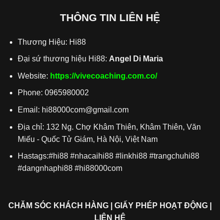
THÔNG TIN LIÊN HỆ
Thương Hiệu: Hi
88
Đại sứ thương hiệu Hi88:
Angel Di Maria
Website:
https://vivecoaching.com.co/
Phone: 0965980002
Email:
hi88000com@gmail.com
Địa chỉ: 132 Ng. Chợ Khâm Thiên, Khâm Thiên, Văn
Miếu - Quốc Tử Giám, Hà Nội, Việt Nam
Hastags:#hi88 #nhacaihi88 #linkhi88 #trangchuhi88
#dangnhaphi88 #hi88000com
CHĂM SÓC KHÁCH HÀNG
|
GIẤY PHÉP HOẠT ĐỘNG
|
LIÊN HỆ