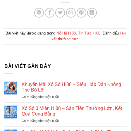
Bài viết này được đăng trong
Nổ Hũ Hi88
,
Tin Tức Hi88
. Đánh dấu
liên
kết thường trực
.
BÀI VIẾT GẦN ĐÂY
Khuyến Mãi Xổ Số HI88 – Siêu Hấp Dẫn Không
Thể Bỏ Lỡ
ở
Chức năng bình luận bị tắt
Khuyến
Mãi
Xổ Số 3 Miền HI88 – Săn Tiền Thưởng Lớn, Kết
Xổ
Quả Công Bằng
Số
ở
Chức năng bình luận bị tắt
HI88
Xổ
–
Số