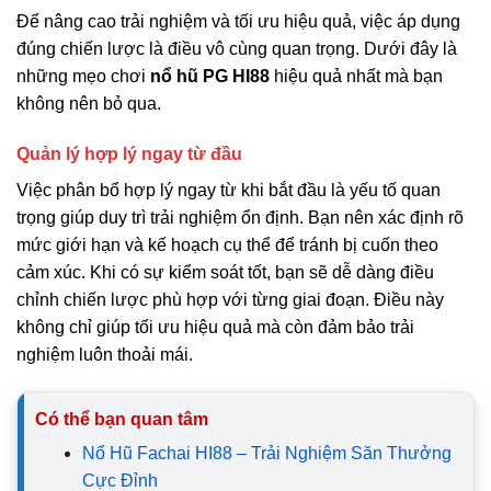
Để nâng cao trải nghiệm và tối ưu hiệu quả, việc áp dụng
đúng chiến lược là điều vô cùng quan trọng. Dưới đây là
những mẹo chơi
nổ hũ PG HI88
hiệu quả nhất mà bạn
không nên bỏ qua.
Quản lý hợp lý ngay từ đầu
Việc phân bổ hợp lý ngay từ khi bắt đầu là yếu tố quan
trọng giúp duy trì trải nghiệm ổn định. Bạn nên xác định rõ
mức giới hạn và kế hoạch cụ thể để tránh bị cuốn theo
cảm xúc. Khi có sự kiểm soát tốt, bạn sẽ dễ dàng điều
chỉnh chiến lược phù hợp với từng giai đoạn. Điều này
không chỉ giúp tối ưu hiệu quả mà còn đảm bảo trải
nghiệm luôn thoải mái.
Có thể bạn quan tâm
Nổ Hũ Fachai HI88 – Trải Nghiệm Săn Thưởng
Cực Đỉnh