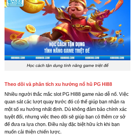
Học cách tận dụng tính năng game triệt để
Theo dõi và phân tích xu hướng nổ hũ PG HI88
Nhiều người thắc mắc slot PG HI88 game nào dễ nổ. Việc
quan sát các lượt quay trước đó có thể giúp bạn nhận ra
một số xu hướng nhất định. Dù không đảm bảo chính xác
tuyệt đối, nhưng việc theo dõi sẽ giúp bạn có thêm cơ sở
để đưa ra lựa chọn. Điều này đặc biệt hữu ích khi bạn
muốn cải thiện chiến lược.