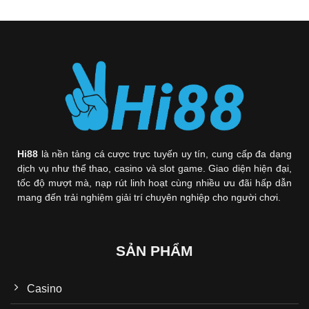
–
Và
Phân
Nhanh
Tích
Chóng
Chuẩn
Xác,
Tối
Ưu
Tỷ
Lệ
Thắng
Hi88
là nền tảng cá cược trực tuyến uy tín, cung cấp đa dạng
dịch vụ như thể thao, casino và slot game. Giao diện hiện đại,
tốc độ mượt mà, nạp rút linh hoạt cùng nhiều ưu đãi hấp dẫn
mang đến trải nghiệm giải trí chuyên nghiệp cho người chơi.
SẢN PHẨM
Casino