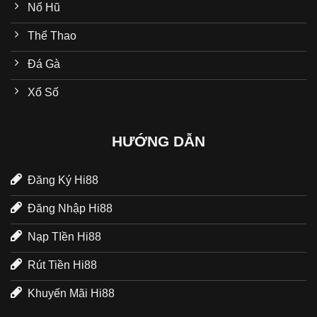
Nổ Hũ
Thể Thao
Đá Gà
Xổ Số
HƯỚNG DẪN
Đăng Ký Hi88
Đăng Nhập Hi88
Nạp TIền Hi88
Rút Tiền Hi88
Khuyến Mãi Hi88