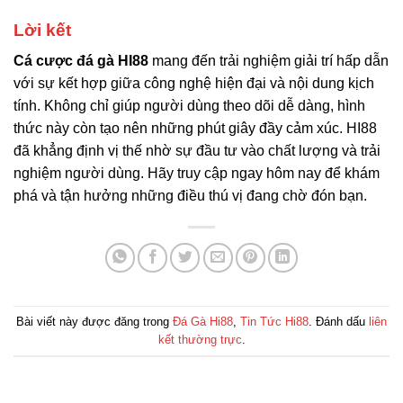
Lời kết
Cá cược đá gà HI88
mang đến trải nghiệm giải trí hấp dẫn
với sự kết hợp giữa công nghệ hiện đại và nội dung kịch
tính. Không chỉ giúp người dùng theo dõi dễ dàng, hình
thức này còn tạo nên những phút giây đầy cảm xúc. HI88
đã khẳng định vị thế nhờ sự đầu tư vào chất lượng và trải
nghiệm người dùng. Hãy truy cập ngay hôm nay để khám
phá và tận hưởng những điều thú vị đang chờ đón bạn.
Bài viết này được đăng trong
Đá Gà Hi88
,
Tin Tức Hi88
. Đánh dấu
liên
kết thường trực
.