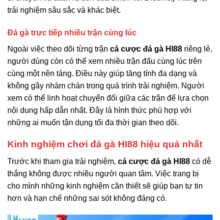
trải nghiệm sâu sắc và khác biệt.
Đá gà trực tiếp nhiều trận cùng lúc
Ngoài việc theo dõi từng trận
cá cược đá gà HI88
riêng lẻ,
người dùng còn có thể xem nhiều trận đấu cùng lúc trên
cùng một nền tảng. Điều này giúp tăng tính đa dạng và
không gây nhàm chán trong quá trình trải nghiệm. Người
xem có thể linh hoạt chuyển đổi giữa các trận để lựa chọn
nội dung hấp dẫn nhất. Đây là hình thức phù hợp với
những ai muốn tận dụng tối đa thời gian theo dõi.
Kinh nghiệm chơi đá gà HI88 hiệu quả nhất
Trước khi tham gia trải nghiệm,
cá cược đá gà HI88
có dễ
thắng không được nhiều người quan tâm. Việc trang bị
cho mình những kinh nghiệm cần thiết sẽ giúp bạn tự tin
hơn và hạn chế những sai sót không đáng có.