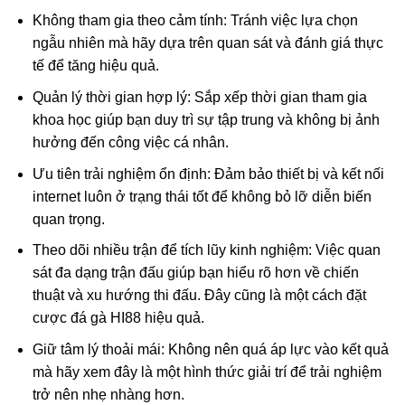
Không tham gia theo cảm tính: Tránh việc lựa chọn
ngẫu nhiên mà hãy dựa trên quan sát và đánh giá thực
tế để tăng hiệu quả.
Quản lý thời gian hợp lý: Sắp xếp thời gian tham gia
khoa học giúp bạn duy trì sự tập trung và không bị ảnh
hưởng đến công việc cá nhân.
Ưu tiên trải nghiệm ổn định: Đảm bảo thiết bị và kết nối
internet luôn ở trạng thái tốt để không bỏ lỡ diễn biến
quan trọng.
Theo dõi nhiều trận để tích lũy kinh nghiệm: Việc quan
sát đa dạng trận đấu giúp bạn hiểu rõ hơn về chiến
thuật và xu hướng thi đấu. Đây cũng là một cách đặt
cược đá gà HI88 hiệu quả.
Giữ tâm lý thoải mái: Không nên quá áp lực vào kết quả
mà hãy xem đây là một hình thức giải trí để trải nghiệm
trở nên nhẹ nhàng hơn.