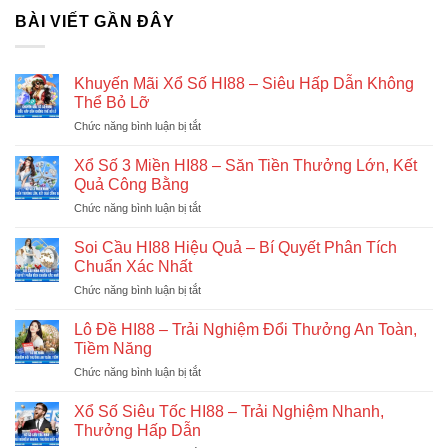
BÀI VIẾT GẦN ĐÂY
Khuyến Mãi Xổ Số HI88 – Siêu Hấp Dẫn Không
Thể Bỏ Lỡ
ở
Chức năng bình luận bị tắt
Khuyến
Mãi
Xổ Số 3 Miền HI88 – Săn Tiền Thưởng Lớn, Kết
Xổ
Quả Công Bằng
Số
ở
Chức năng bình luận bị tắt
HI88
Xổ
–
Số
Siêu
Soi Cầu HI88 Hiệu Quả – Bí Quyết Phân Tích
3
Hấp
Chuẩn Xác Nhất
Miền
Dẫn
ở
Chức năng bình luận bị tắt
HI88
Không
Soi
–
Thể
Cầu
Săn
Lô Đề HI88 – Trải Nghiệm Đổi Thưởng An Toàn,
Bỏ
HI88
Tiền
Tiềm Năng
Lỡ
Hiệu
Thưởng
ở
Chức năng bình luận bị tắt
Quả
Lớn,
Lô
–
Kết
Đề
Bí
Xổ Số Siêu Tốc HI88 – Trải Nghiệm Nhanh,
Quả
HI88
Quyết
Thưởng Hấp Dẫn
Công
–
Phân
Bằng