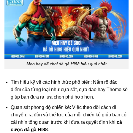
Mẹo hay để chơi đá gà HI88 hiệu quả nhất
Tìm hiểu kỹ về các hình thức phổ biến: Nắm rõ đặc
điểm của từng loại như cựa sắt, cựa dao hay Thomo sẽ
giúp bạn đưa ra lựa chọn phù hợp hơn.
Quan sát phong độ chiến kê: Việc theo dõi cách di
chuyển, ra đòn và thể lực của mỗi chiến kê giúp bạn có
cái nhìn tổng quan trước khi đưa ra quyết định khi
cá
cược đá gà HI88.