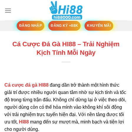
Bỏ
qua
nội
dung
ĐĂNG NHẬP
ĐĂNG KÝ +88K
KHUYẾN MÃI
Cá Cược Đá Gà HI88 – Trải Nghiệm
Kịch Tính Mỗi Ngày
Cá cược đá gà HI88
đang dần trở thành một hình thức
giải trí được nhiều người quan tâm nhờ sự kịch tính và tốc
độ trong từng trận đấu. Không chỉ dừng lại ở việc theo dõi,
người dùng còn có thể hòa mình vào không khí sôi động
với trải nghiệm trực tuyến hiện đại. Với nền tảng được tối
ưu tốt,
HI88
mang đến sự mượt mà, minh bạch và tiện lợi
cho người dùng.